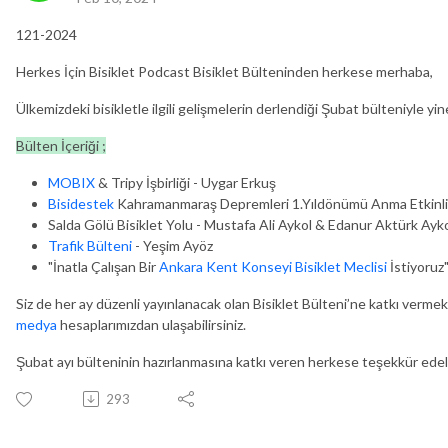
121-2024
Herkes İçin Bisiklet Podcast Bisiklet Bülteninden herkese merhaba,
Ülkemizdeki bisikletle ilgili gelişmelerin derlendiği Şubat bülteniyle yin
Bülten İçeriği ;
MOBIX
& Tripy İşbirliği - Uygar Erkuş
Bisidestek
Kahramanmaraş Depremleri 1.Yıldönümü Anma Etkinli
Salda Gölü Bisiklet Yolu - Mustafa Ali Aykol & Edanur Aktürk Ayko
Trafik Bülteni
- Yeşim Ayöz
"İnatla Çalışan Bir
Ankara Kent Konseyi Bisiklet Meclisi
İstiyoruz"
Siz de her ay düzenli yayınlanacak olan Bisiklet Bülteni’ne katkı vermek
medya
hesaplarımızdan ulaşabilirsiniz.
Şubat ayı bülteninin hazırlanmasına katkı veren herkese teşekkür edeli
293