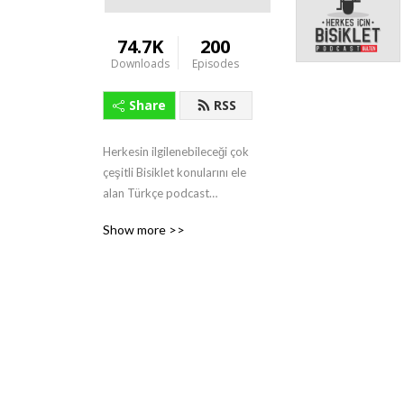
74.7K
200
Downloads
Episodes
Share
RSS
Herkesin ilgilenebileceği çok 
çeşitli Bisiklet konularını ele 
alan Türkçe podcast

https://www.herkesicinbisikletpodcast.com
Show more >>