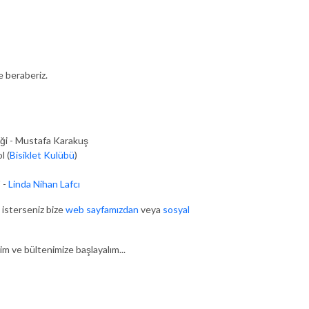
e beraberiz.
ği - Mustafa Karakuş
l (
Bisiklet Kulübü
)
 -
Linda Nihan Lafcı
 isterseniz bize
web sayfamızdan
veya
sosyal
m ve bültenimize başlayalım...